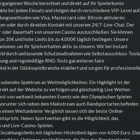
vergangenen Woche berechnet und direkt auf Ihr Spielerkonto
te bei jedem Einsatz und steigen durch verschiedene VIP-Level auf
lungsmethoden wie Visa, Mastercard oder Bitcoin aktivieren.
ngen oder durch direkten Kontakt mit unserem 24/7-Live-Chat. Der
är oder dauerhaft von unserem Casino auszuschließen. Sie können
n 20€ und hohe Limits bis zu 4.000€ täglich festlegen. Unsere
ismen, um Ihr Spielverhalten aktiv zu steuern. Wir bei Instant
mfeld durch umfassende Schutzmaßnahmen wie Selbstausschluss-Tools
selung und regelmäßige RNG-Tests garantieren faire
nd in der Glücksspielbranche etabliert und sorgen für professionell
druckendes Spektrum an Wettmöglichkeiten. Ein Highlight ist der
irekt auf der Website zu verfolgen und gleichzeitig Live Wetten
bot von weltweit bekannten Events wie den Olympischen Spielen
 worunter sich neben dem Mainstream auch Randsportarten befinden
n einem Wettanbieter Vergleich lassen sich der beste Online-
ntspricht. Neben Sportwetten gibt es die Möglichkeit, das
s und Live-Casino-Spielen.
 Einzahlungslimits mit täglichen Höchstbeträgen von 4.000 Euro. Da
tausschluss-Optionen zur Verfügung, die über das Benutzerkonto