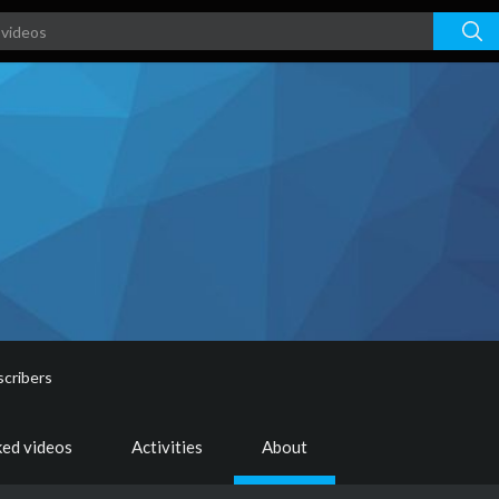
cribers
ked videos
Activities
About