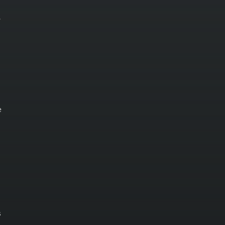
.
e
s