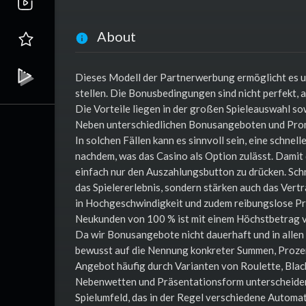
About
Dieses Modell der Partnerwerbung ermöglicht es un
stellen. Die Bonusbedingungen sind nicht perfekt,
Die Vorteile liegen in der großen Spieleauswahl sow
Neben unterschiedlichen Bonusangeboten und Promo
In solchen Fällen kann es sinnvoll sein, eine schne
nachdem, was das Casino als Option zulässt. Damit di
einfach nur den Auszahlungsbutton zu drücken. Sch
das Spielererlebnis, sondern stärken auch das Vert
in Hochgeschwindigkeit und zudem reibungslose P
Neukunden von 100 % ist mit einem Höchstbetrag 
Da wir Bonusangebote nicht dauerhaft und in allen D
bewusst auf die Nennung konkreter Summen, Proze
Angebot häufig durch Varianten von Roulette, Black
Nebenwetten und Präsentationsform unterscheiden 
Spielumfeld, das in der Regel verschiedene Automa